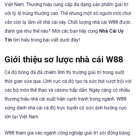
Việt Nam. Thương hiệu cung cấp đa dạng sản phẩm giải trí
với tỷ lệ trúng thưởng cao. Thế nhưng một số người mới chơi
vẫn còn lạ lẫm về nhà cái này. Chất lượng nhà cái W88 được
đánh giá như thế nào? Mời các bạn hãy cùng
Nhà Cái Uy
Tín
tìm hiểu trong bài viết dưới đây!
Giới thiệu sơ lược nhà cái W88
Cá độ bóng đá đã chiếm lĩnh thị trường giải trí trong suốt
thời gian vừa qua. Lĩnh vực cá độ tạo ra sức hút vượt trội với
các bộ môn thể thao và casino hấp dẫn. Ngày càng có nhiều
thương hiệu nhà cái xuất hiện cạnh tranh trong ngành. W88
xứng danh nhà cái cá độ trực tuyến có sức ảnh hưởng cực
lớn tại Việt Nam.
W88 tham gia vào ngành công nghiệp giải trí sôi động bằng