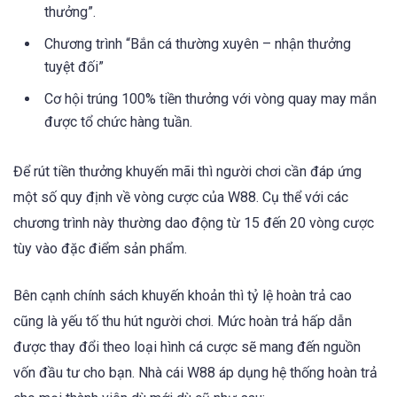
thưởng”.
Chương trình “Bắn cá thường xuyên – nhận thưởng
tuyệt đối”
Cơ hội trúng 100% tiền thưởng với vòng quay may mắn
được tổ chức hàng tuần.
Để rút tiền thưởng khuyến mãi thì người chơi cần đáp ứng
một số quy định về vòng cược của W88. Cụ thể với các
chương trình này thường dao động từ 15 đến 20 vòng cược
tùy vào đặc điểm sản phẩm.
Bên cạnh chính sách khuyến khoản thì tỷ lệ hoàn trả cao
cũng là yếu tố thu hút người chơi. Mức hoàn trả hấp dẫn
được thay đổi theo loại hình cá cược sẽ mang đến nguồn
vốn đầu tư cho bạn. Nhà cái W88 áp dụng hệ thống hoàn trả