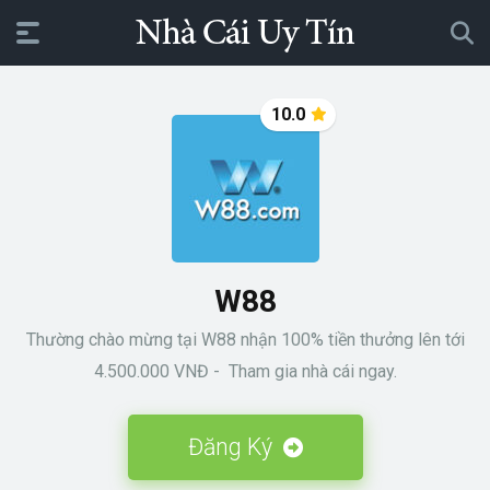
10.0
W88
Thường chào mừng tại W88 nhận 100% tiền thưởng lên tới
4.500.000 VNĐ - Tham gia nhà cái ngay.
Đăng Ký