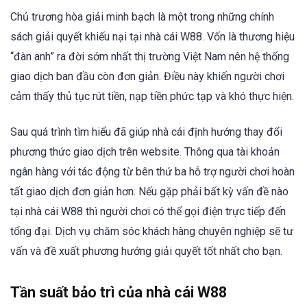
Chủ trương hòa giải minh bạch là một trong những chính
sách giải quyết khiếu nại tại nhà cái W88. Vốn là thương hiệu
“đàn anh” ra đời sớm nhất thị trường Việt Nam nên hệ thống
giao dịch ban đầu còn đơn giản. Điều này khiến người chơi
cảm thấy thủ tục rút tiền, nạp tiền phức tạp và khó thực hiện.
Sau quá trình tìm hiểu đã giúp nhà cái định hướng thay đổi
phương thức giao dịch trên website. Thông qua tài khoản
ngân hàng với tác động từ bên thứ ba hỗ trợ người chơi hoàn
tất giao dịch đơn giản hơn. Nếu gặp phải bất kỳ vấn đề nào
tại nhà cái W88 thì người chơi có thể gọi điện trực tiếp đến
tổng đại. Dịch vụ chăm sóc khách hàng chuyên nghiệp sẽ tư
vấn và đề xuất phương hướng giải quyết tốt nhất cho bạn.
Tần suất bảo trì của nhà cái W88