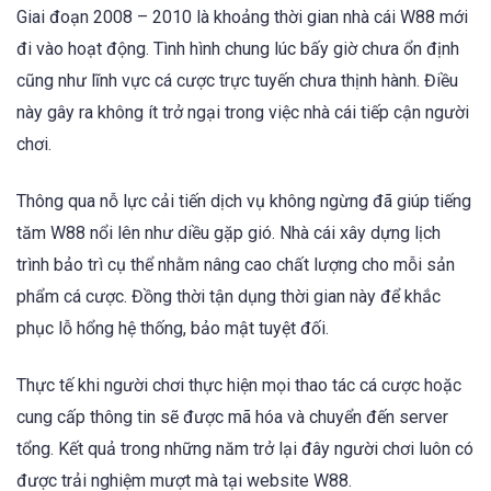
Giai đoạn 2008 – 2010 là khoảng thời gian nhà cái W88 mới
đi vào hoạt động. Tình hình chung lúc bấy giờ chưa ổn định
cũng như lĩnh vực cá cược trực tuyến chưa thịnh hành. Điều
này gây ra không ít trở ngại trong việc nhà cái tiếp cận người
chơi.
Thông qua nỗ lực cải tiến dịch vụ không ngừng đã giúp tiếng
tăm W88 nổi lên như diều gặp gió. Nhà cái xây dựng lịch
trình bảo trì cụ thể nhằm nâng cao chất lượng cho mỗi sản
phẩm cá cược. Đồng thời tận dụng thời gian này để khắc
phục lỗ hổng hệ thống, bảo mật tuyệt đối.
Thực tế khi người chơi thực hiện mọi thao tác cá cược hoặc
cung cấp thông tin sẽ được mã hóa và chuyển đến server
tổng. Kết quả trong những năm trở lại đây người chơi luôn có
được trải nghiệm mượt mà tại website W88.