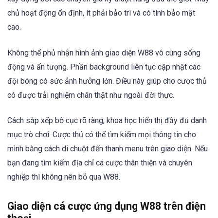
chủ hoạt động ổn định, ít phải bảo trì và có tính bảo mật
cao.
Không thể phủ nhận hình ảnh giao diện W88 vô cùng sống
động và ấn tượng. Phần background liên tục cập nhật các
đội bóng có sức ảnh hưởng lớn. Điều này giúp cho cược thủ
có được trải nghiệm chân thật như ngoài đời thực.
Cách sắp xếp bố cục rõ ràng, khoa học hiển thị đầy đủ danh
mục trò chơi. Cược thủ có thể tìm kiếm mọi thông tin cho
mình bằng cách di chuột đến thanh menu trên giao diện. Nếu
bạn đang tìm kiếm địa chỉ cá cược thân thiện và chuyên
nghiệp thì không nên bỏ qua W88.
Giao diện cá cược ứng dụng W88 trên điện