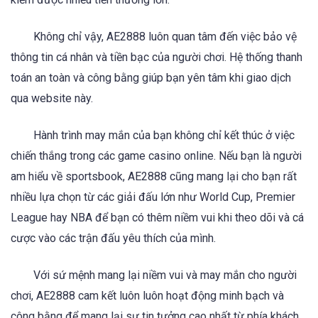
Không chỉ vậy, AE2888 luôn quan tâm đến việc bảo vệ
thông tin cá nhân và tiền bạc của người chơi. Hệ thống thanh
toán an toàn và công bằng giúp bạn yên tâm khi giao dịch
qua website này.
Hành trình may mắn của bạn không chỉ kết thúc ở việc
chiến thắng trong các game casino online. Nếu bạn là người
am hiểu về sportsbook, AE2888 cũng mang lại cho bạn rất
nhiều lựa chọn từ các giải đấu lớn như World Cup, Premier
League hay NBA để bạn có thêm niềm vui khi theo dõi và cá
cược vào các trận đấu yêu thích của mình.
Với sứ mệnh mang lại niềm vui và may mắn cho người
chơi, AE2888 cam kết luôn luôn hoạt động minh bạch và
công bằng để mang lại sự tin tưởng cao nhất từ phía khách