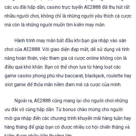
các ưu đãi hấp dẫn, casino trực tuyến AE2888 đã thu hút rất
nhiều người chơi, không chỉ là những người yêu thích cá cược
mà còn là những người muốn tìm kiếm may mắn.
Hành trình may mắn bắt đầu khi bạn gia nhập vào sân
chơi của AE2888. Với giao diện đẹp mắt, dễ sử dụng và tính
năng hoàn thiện, việc tham gia cá cược online không còn là
điều quá khó khăn. Bạn có thể chọn lựa từ hàng loạt các
game casino phong phú như baccarat, blackjack, roulette hay
slot game để thỏa mãn niềm đam mê cá cược của mình.
Ngoài ra, AE2888 cũng mang lại cho người chơi những
ưu đãi vô cùng hấp dẫn. Từ bonus chào mừng cho người
mới gia nhập đến các chương trình khuyến mãi hàng tuần hay
hàng tháng để giúp bạn có được nhiều cơ hội chiến thắng và
kiếm được nhiều tiền thưởng lớn.