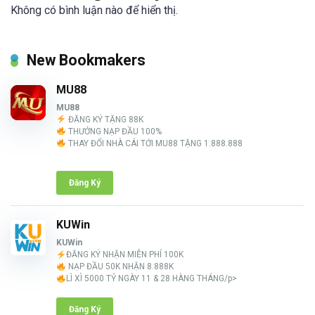
Không có bình luận nào để hiển thị.
New Bookmakers
MU88
MU88
ĐĂNG KÝ TẶNG 88K
THƯỞNG NẠP ĐẦU 100%
THAY ĐỔI NHÀ CÁI TỚI MU88 TẶNG 1.888.888
Đăng Ký
KUWin
KUWin
ĐĂNG KÝ NHẬN MIỄN PHÍ 100K
NẠP ĐẦU 50K NHẬN 8.888K
LÌ XÌ 5000 TỶ NGÀY 11 & 28 HÀNG THÁNG/p>
Đăng Ký