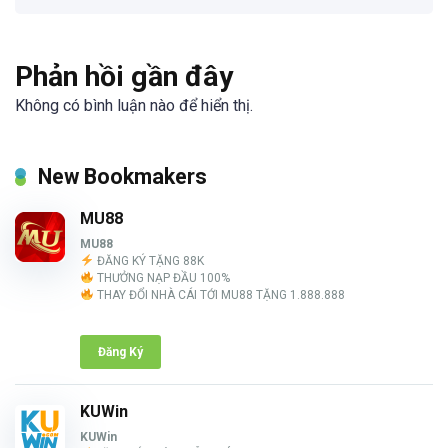
Phản hồi gần đây
Không có bình luận nào để hiển thị.
New Bookmakers
MU88
MU88
ĐĂNG KÝ TẶNG 88K
THƯỞNG NẠP ĐẦU 100%
THAY ĐỔI NHÀ CÁI TỚI MU88 TẶNG 1.888.888
Đăng Ký
KUWin
KUWin