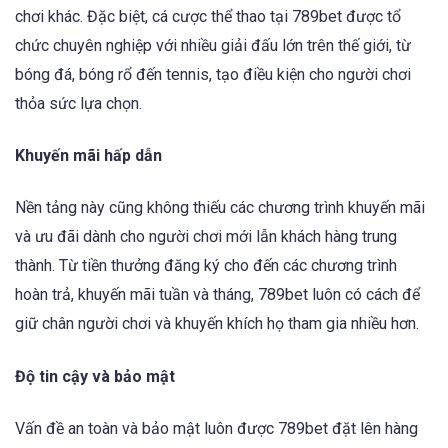
chơi khác. Đặc biệt, cá cược thể thao tại 789bet được tổ
chức chuyên nghiệp với nhiều giải đấu lớn trên thế giới, từ
bóng đá, bóng rổ đến tennis, tạo điều kiện cho người chơi
thỏa sức lựa chọn.
Khuyến mãi hấp dẫn
Nền tảng này cũng không thiếu các chương trình khuyến mãi
và ưu đãi dành cho người chơi mới lẫn khách hàng trung
thành. Từ tiền thưởng đăng ký cho đến các chương trình
hoàn trả, khuyến mãi tuần và tháng, 789bet luôn có cách để
giữ chân người chơi và khuyến khích họ tham gia nhiều hơn.
Độ tin cậy và bảo mật
Vấn đề an toàn và bảo mật luôn được 789bet đặt lên hàng